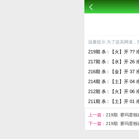
温馨提示:为了提高网速，
219期 杀 : 【火】开 ?? 
217期 杀 : 【水】开 26 
216期 杀 : 【金】开 37 
214期 杀 : 【土】开 04 
212期 杀 : 【火】开 06 
211期 杀 : 【土】开 01 
上一篇：
219期: 赛玛荟
下一篇：
219期: 赛玛荟