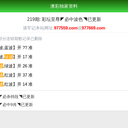
澳彩独家资料
219期: 彩坛至尊◤必中波色◥已更新
请牢记本站网址:
977559.com
或
977669.com
部分连错期数记录已删除
波,蓝波】开 ?? 准
波,
绿波
】开 17 准
波
,绿波】开 26 准
波
,红波】开 37 准
波
,红波】开 14 准
至尊◤必杀特段◥已更新
尊◤必中9肖◥已更新