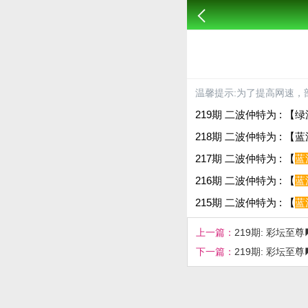
温馨提示:为了提高网速，
219期 二波仲特为 : 【绿
218期 二波仲特为 : 【蓝
217期 二波仲特为 : 【
蓝
216期 二波仲特为 : 【
蓝
215期 二波仲特为 : 【
蓝
上一篇：
219期: 彩坛
下一篇：
219期: 彩坛至