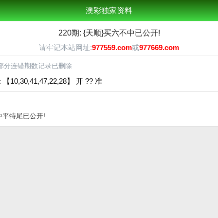
澳彩独家资料
220期: {天顺}买六不中已公开!
请牢记本站网址:
977559.com
或
977669.com
部分连错期数记录已删除
10,30,41,47,22,28】 开 ?? 准
必中平特尾已公开!