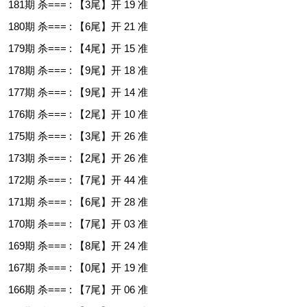
181期 杀=== : 【3尾】开 19 准
180期 杀=== : 【6尾】开 21 准
179期 杀=== : 【4尾】开 15 准
178期 杀=== : 【9尾】开 18 准
177期 杀=== : 【9尾】开 14 准
176期 杀=== : 【2尾】开 10 准
175期 杀=== : 【3尾】开 26 准
173期 杀=== : 【2尾】开 26 准
172期 杀=== : 【7尾】开 44 准
171期 杀=== : 【6尾】开 28 准
170期 杀=== : 【7尾】开 03 准
169期 杀=== : 【8尾】开 24 准
167期 杀=== : 【0尾】开 19 准
166期 杀=== : 【7尾】开 06 准