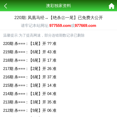
澳彩独家资料
220期: 凤凰马经→【绝杀㊣一尾】已免费大公开
请牢记本站网址:
977559.com
或
977669.com
温馨提示:为了提高网速，部分连错期数记录已删除
220期 杀=== : 【1尾】开 ?? 准
219期 杀=== : 【6尾】开 43 准
218期 杀=== : 【6尾】开 17 准
217期 杀=== : 【2尾】开 26 准
216期 杀=== : 【6尾】开 37 准
215期 杀=== : 【3尾】开 14 准
214期 杀=== : 【1尾】开 04 准
213期 杀=== : 【3尾】开 35 准
212期 杀=== : 【9尾】开 06 准