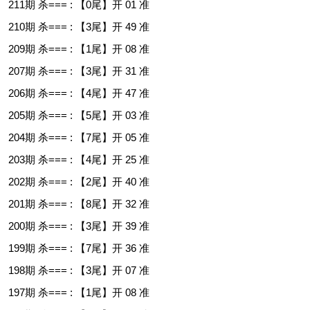
211期 杀=== : 【0尾】开 01 准
210期 杀=== : 【3尾】开 49 准
209期 杀=== : 【1尾】开 08 准
207期 杀=== : 【3尾】开 31 准
206期 杀=== : 【4尾】开 47 准
205期 杀=== : 【5尾】开 03 准
204期 杀=== : 【7尾】开 05 准
203期 杀=== : 【4尾】开 25 准
202期 杀=== : 【2尾】开 40 准
201期 杀=== : 【8尾】开 32 准
200期 杀=== : 【3尾】开 39 准
199期 杀=== : 【7尾】开 36 准
198期 杀=== : 【3尾】开 07 准
197期 杀=== : 【1尾】开 08 准