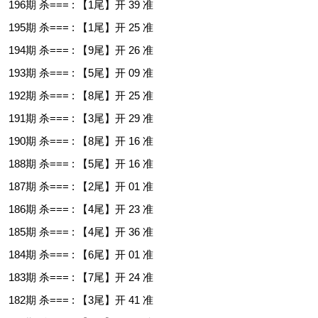
196期 杀=== : 【1尾】开 39 准
195期 杀=== : 【1尾】开 25 准
194期 杀=== : 【9尾】开 26 准
193期 杀=== : 【5尾】开 09 准
192期 杀=== : 【8尾】开 25 准
191期 杀=== : 【3尾】开 29 准
190期 杀=== : 【8尾】开 16 准
188期 杀=== : 【5尾】开 16 准
187期 杀=== : 【2尾】开 01 准
186期 杀=== : 【4尾】开 23 准
185期 杀=== : 【4尾】开 36 准
184期 杀=== : 【6尾】开 01 准
183期 杀=== : 【7尾】开 24 准
182期 杀=== : 【3尾】开 41 准