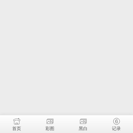
首页
彩图
黑白
记录