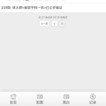
219期: 张大师<春联平特一肖>已公开验证
共 27 条记录 2/2 页 条每页
上一页
1
2
首页
彩图
黑白
记录