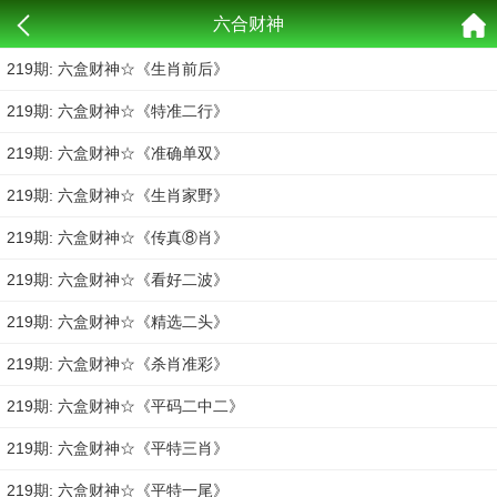
六合财神
219期: 六盒财神☆《生肖前后》
219期: 六盒财神☆《特准二行》
219期: 六盒财神☆《准确单双》
219期: 六盒财神☆《生肖家野》
219期: 六盒财神☆《传真⑧肖》
219期: 六盒财神☆《看好二波》
219期: 六盒财神☆《精选二头》
219期: 六盒财神☆《杀肖准彩》
219期: 六盒财神☆《平码二中二》
219期: 六盒财神☆《平特三肖》
219期: 六盒财神☆《平特一尾》