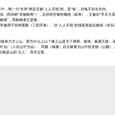
中，唯一与“长寿”绑定且被“人人尽祝”的，是“龟”，但龟不在生肖内。
”之说（民间称“灵猴献寿”），且孙悟空偷吃蟠桃（延寿），又被封“齐天大
“献桃”，而献桃者正是猴。
恩”，常被用于祝寿图案（三阳开泰），但“人人尽祝”的场面更贴近猴戏（街
。
为锻炼体力才上山。那为什么上山？猴上山是为了摘果、嬉戏、躲避天敌，
人”为“仙”（人在山中为仙）。而猴（猿猴）自古被视为山中的灵物（山魈）
出猴是山的“主人”，而非过客。