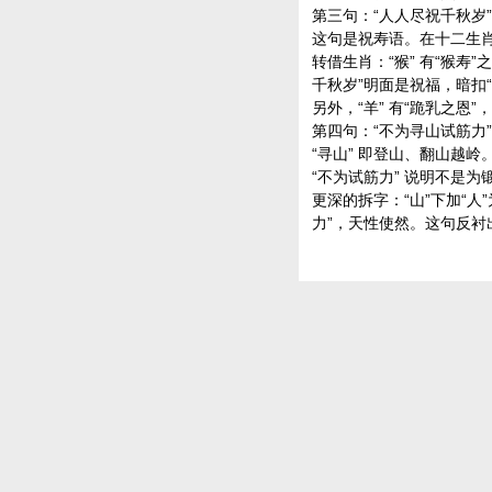
第三句：“人人尽祝千秋岁”
这句是祝寿语。在十二生肖
转借生肖：“猴” 有“猴寿
千秋岁”明面是祝福，暗扣
另外，“羊” 有“跪乳之
第四句：“不为寻山试筋力”
“寻山” 即登山、翻山越岭
“不为试筋力” 说明不是
更深的拆字：“山”下加“
力”，天性使然。这句反衬