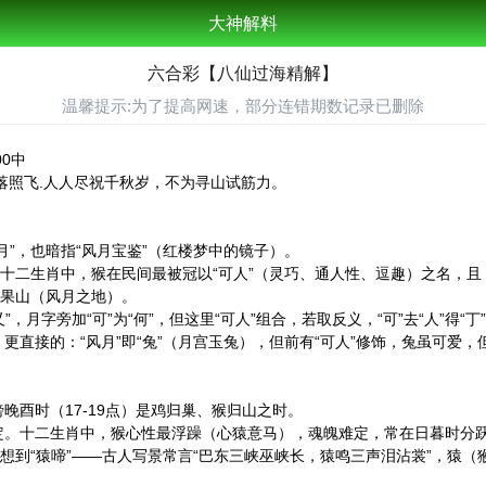
大神解料
六合彩【八仙过海精解】
温馨提示:为了提高网速，部分连错期数记录已删除
00中
落照飞.人人尽祝千秋岁，不为寻山试筋力。
弄月”，也暗指“风月宝鉴”（红楼梦中的镜子）。
”。在十二生肖中，猴在民间最被冠以“可人”（灵巧、通人性、逗趣）之名，
花果山（风月之地）。
乂”，月字旁加“可”为“何”，但这里“可人”组合，若取反义，“可”去“人”得
更直接的：“风月”即“兔”（月宫玉兔），但前有“可人”修饰，兔虽可爱，但
。
傍晚酉时（17-19点）是鸡归巢、猴归山之时。
安定。十二生肖中，猴心性最浮躁（心猿意马），魂魄难定，常在日暮时分
联想到“猿啼”——古人写景常言“巴东三峡巫峡长，猿鸣三声泪沾裳”，猿