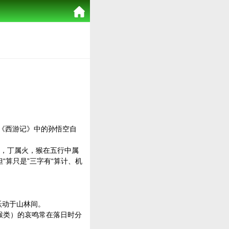
且《西游记》中的孙悟空自
“丁”，丁属火，猴在五行中属
“算只是”三字有“算计、机
跃动于山林间。
（猴类）的哀鸣常在落日时分