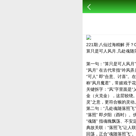
221期:八仙过海精解 开？
算只是可人风月.几处魂随
第一句：“算只是可人风月”
“风月” 在古代常指“吟风
“可人” 即“合意、讨喜
称“风月魔君”，常嬉戏于
关键拆字：“风”字里面是“
金（火克金），这层较绕。
灵”之意，更符合猴的灵动
第二句：“几处魂随落照飞”
“落照” 即夕阳（酉时）。
“魂随” 指魂魄飘荡、不
典故关联：“落照飞”让人
回荡，正合“魂随落照飞”。