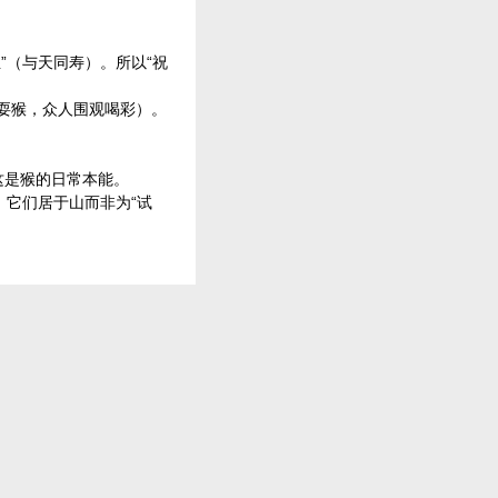
圣”（与天同寿）。所以“祝
头耍猴，众人围观喝彩）。
这是猴的日常本能。
，它们居于山而非为“试