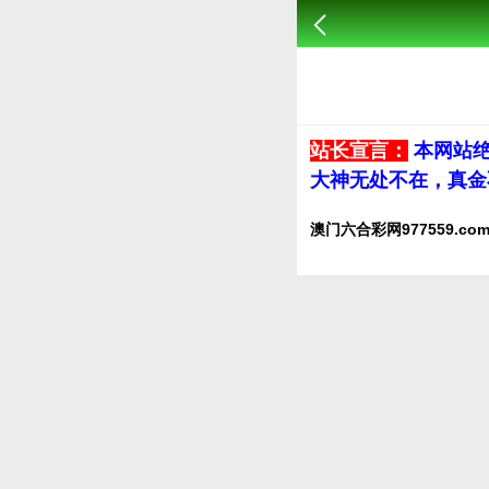
站长宣言：
本网站
大神无处不在，真金
澳门六合彩网977559.c