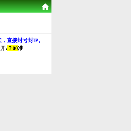
，直接封号封IP。
开:
？00
准