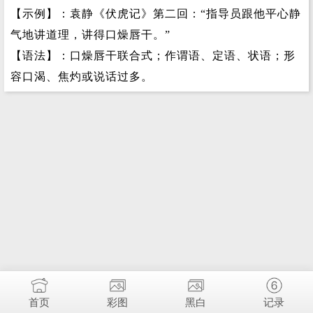
【示例】：袁静《伏虎记》第二回：“指导员跟他平心静
气地讲道理，讲得口燥唇干。”
【语法】：口燥唇干联合式；作谓语、定语、状语；形
容口渴、焦灼或说话过多。
首页
彩图
黑白
记录