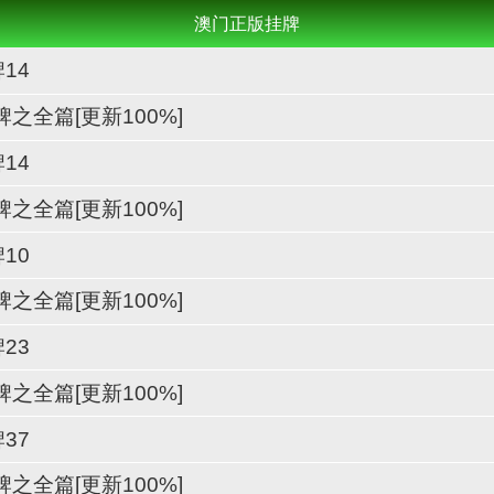
澳门正版挂牌
14
牌之全篇[更新100%]
14
牌之全篇[更新100%]
10
牌之全篇[更新100%]
23
牌之全篇[更新100%]
37
牌之全篇[更新100%]