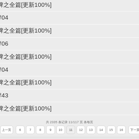
牌之全篇[更新100%]
04
牌之全篇[更新100%]
06
牌之全篇[更新100%]
04
牌之全篇[更新100%]
43
牌之全篇[更新100%]
共 2335 条记录 11/117 页 条每页
上一页
6
7
8
9
10
11
12
13
14
15
16
下一