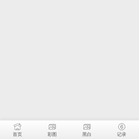
首页
彩图
黑白
记录