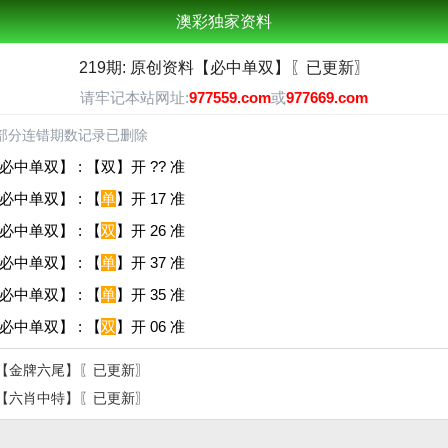
澳彩独家资料
219期: 原创资料【必中单双】〖已更新〗
请牢记本站网址:
977559.com
或
977669.com
部分连错期数记录已删除
中单双】 : 【双】开 ?? 准
必中单双】 : 【
单
】开 17 准
必中单双】 : 【
双
】开 26 准
必中单双】 : 【
单
】开 37 准
必中单双】 : 【
单
】开 35 准
必中单双】 : 【
双
】开 06 准
资料【金牌六尾】〖已更新〗
资料【六肖中特】〖已更新〗