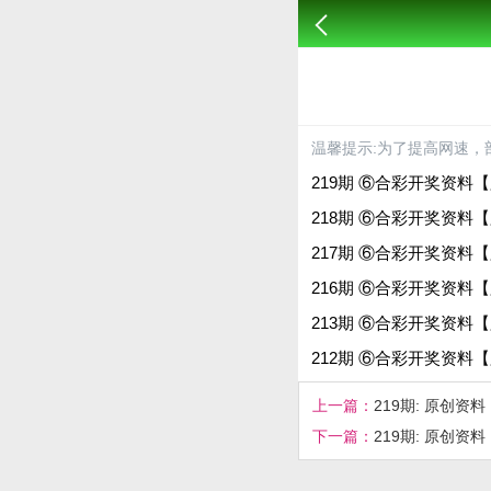
温馨提示:为了提高网速，
219期 ⑥合彩开奖资料【必
218期 ⑥合彩开奖资料【
217期 ⑥合彩开奖资料【
216期 ⑥合彩开奖资料【
213期 ⑥合彩开奖资料【
212期 ⑥合彩开奖资料【
上一篇：
219期: 原创
下一篇：
219期: 原创