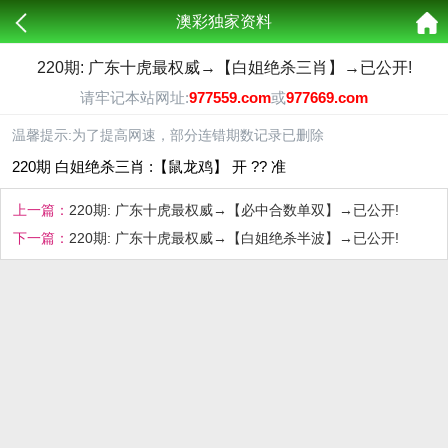
澳彩独家资料
220期: 广东十虎最权威→【白姐绝杀三肖】→已公开!
请牢记本站网址:
977559.com
或
977669.com
温馨提示:为了提高网速，部分连错期数记录已删除
220期 白姐绝杀三肖 :【鼠龙鸡】 开 ?? 准
上一篇：
220期: 广东十虎最权威→【必中合数单双】→已公开!
下一篇：
220期: 广东十虎最权威→【白姐绝杀半波】→已公开!