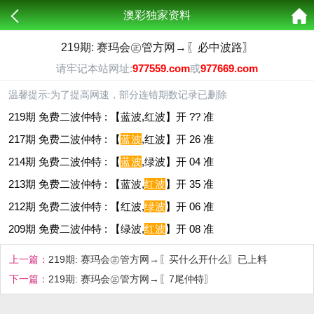
澳彩独家资料
219期: 赛玛会㊣管方网→〖必中波路〗
请牢记本站网址:
977559.com
或
977669.com
温馨提示:为了提高网速，部分连错期数记录已删除
219期 免费二波仲特 : 【蓝波,红波】开 ?? 准
217期 免费二波仲特 : 【
蓝波
,红波】开 26 准
214期 免费二波仲特 : 【
蓝波
,绿波】开 04 准
213期 免费二波仲特 : 【蓝波,
红波
】开 35 准
212期 免费二波仲特 : 【红波,
绿波
】开 06 准
209期 免费二波仲特 : 【绿波,
红波
】开 08 准
上一篇：
219期: 赛玛会㊣管方网→〖买什么开什么〗已上料
下一篇：
219期: 赛玛会㊣管方网→〖7尾仲特〗