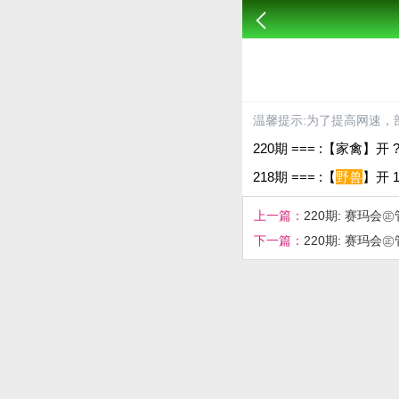
温馨提示:为了提高网速，
220期 === :【家禽】开 ?
218期 === :【
野兽
】开 1
上一篇：
220期: 赛玛
下一篇：
220期: 赛玛