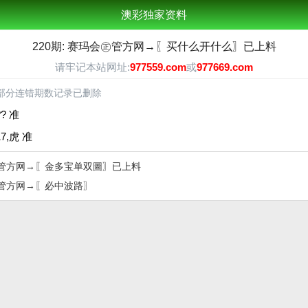
澳彩独家资料
220期: 赛玛会㊣管方网→〖买什么开什么〗已上料
请牢记本站网址:
977559.com
或
977669.com
部分连错期数记录已删除
? 准
7,虎 准
会㊣管方网→〖金多宝单双圖〗已上料
会㊣管方网→〖必中波路〗