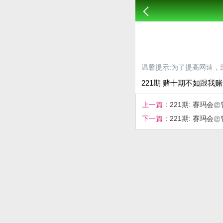
温馨提示:为了提高网速，
221期 赌十期不如跟我赌
上一篇：
221期: 赛玛
下一篇：
221期: 赛玛