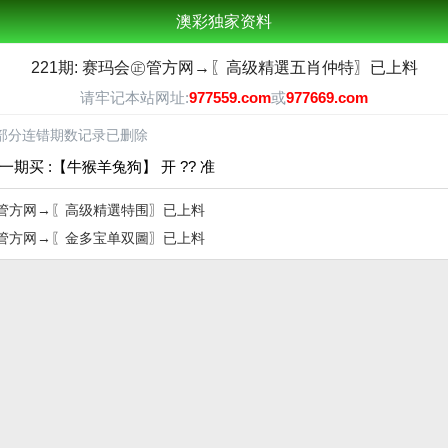
澳彩独家资料
221期: 赛玛会㊣管方网→〖高级精選五肖仲特〗已上料
请牢记本站网址:
977559.com
或
977669.com
部分连错期数记录已删除
一期买 :【牛猴羊兔狗】 开 ?? 准
会㊣管方网→〖高级精選特围〗已上料
会㊣管方网→〖金多宝单双圖〗已上料