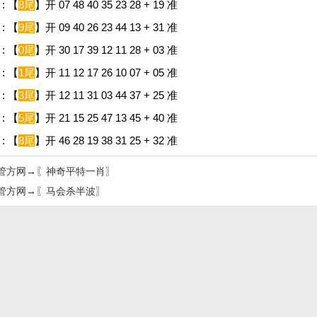
: 【
8尾
】开 07 48 40 35 23 28 + 19 准
: 【
9尾
】开 09 40 26 23 44 13 + 31 准
: 【
0尾
】开 30 17 39 12 11 28 + 03 准
: 【
1尾
】开 11 12 17 26 10 07 + 05 准
: 【
3尾
】开 12 11 31 03 44 37 + 25 准
: 【
5尾
】开 21 15 25 47 13 45 + 40 准
: 【
8尾
】开 46 28 19 38 31 25 + 32 准
会㊣管方网→〖神奇平特一肖〗
会㊣管方网→〖马会杀半波〗