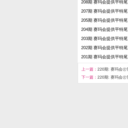
208期 赛玛会提供平特尾 
207期 赛玛会提供平特尾 
205期 赛玛会提供平特尾 
204期 赛玛会提供平特尾 
203期 赛玛会提供平特尾 
202期 赛玛会提供平特尾 
201期 赛玛会提供平特尾 
上一篇：
220期: 赛玛
下一篇：
220期: 赛玛