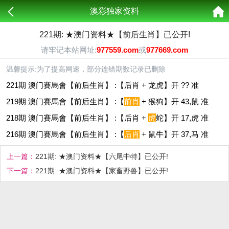
澳彩独家资料
221期: ★澳门资料★【前后生肖】已公开!
请牢记本站网址:
977559.com
或
977669.com
温馨提示:为了提高网速，部分连错期数记录已删除
221期 澳门賽馬會【前后生肖】 :【后肖 + 龙虎】开 ?? 准
219期 澳门賽馬會【前后生肖】 :【
前肖
+ 猴狗】开 43,鼠 准
218期 澳门賽馬會【前后生肖】 :【后肖 +
虎
蛇】开 17,虎 准
216期 澳门賽馬會【前后生肖】 :【
后肖
+ 鼠牛】开 37,马 准
上一篇：
221期: ★澳门资料★【六尾中特】已公开!
下一篇：
221期: ★澳门资料★【家畜野兽】已公开!