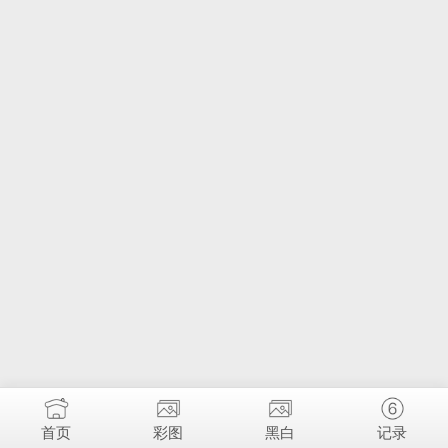
首页
彩图
黑白
记录