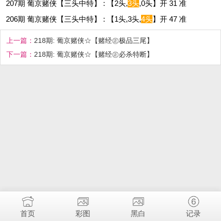
207期 葡京赌侠【三头中特】 : 【2头,
3头
,0头】开 31 准
206期 葡京赌侠【三头中特】 : 【1头,3头,
4头
】开 47 准
上一篇：
218期: 葡京赌侠☆【赌经㊣极品三尾】
下一篇：
218期: 葡京赌侠☆【赌经㊣必杀特断】
首页
彩图
黑白
记录