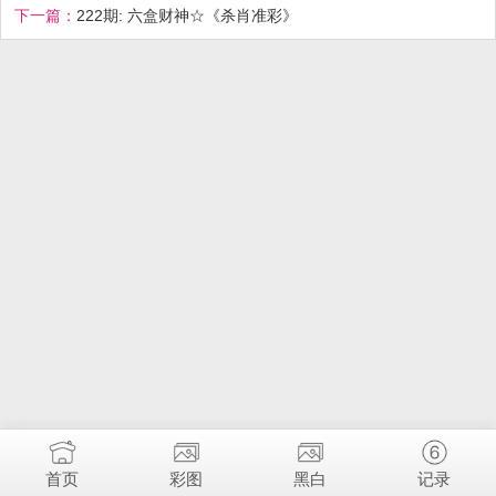
下一篇：
222期: 六盒财神☆《杀肖准彩》
首页
彩图
黑白
记录