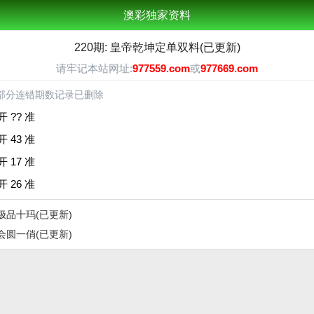
澳彩独家资料
220期: 皇帝乾坤定单双料(已更新)
请牢记本站网址:
977559.com
或
977669.com
部分连错期数记录已删除
 ?? 准
开 43 准
开 17 准
开 26 准
员极品十玛(已更新)
旨会圆一俏(已更新)