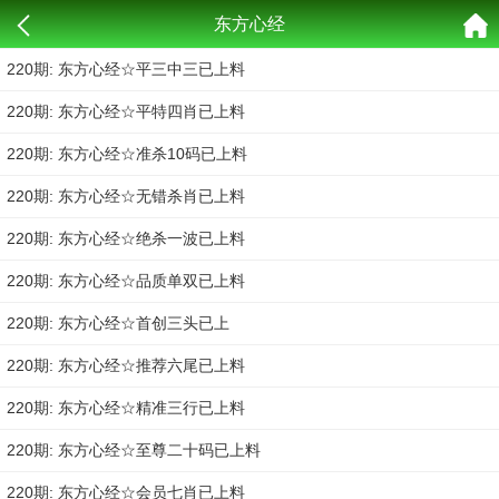
东方心经
220期: 东方心经☆平三中三已上料
220期: 东方心经☆平特四肖已上料
220期: 东方心经☆准杀10码已上料
220期: 东方心经☆无错杀肖已上料
220期: 东方心经☆绝杀一波已上料
220期: 东方心经☆品质单双已上料
220期: 东方心经☆首创三头已上
220期: 东方心经☆推荐六尾已上料
220期: 东方心经☆精准三行已上料
220期: 东方心经☆至尊二十码已上料
220期: 东方心经☆会员七肖已上料