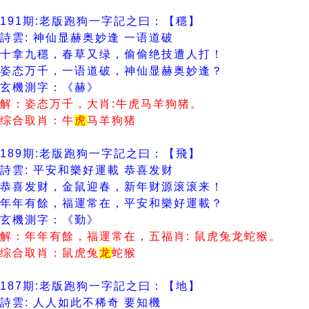
191期:老版跑狗一字記之曰：【穩】
詩雲: 神仙显赫奥妙逢 一语道破
十拿九穩，春草又绿，偷偷绝技遭人打！
姿态万千，一语道破，神仙显赫奥妙逢？
玄機測字：《赫》
解：姿态万千，大肖:牛虎马羊狗猪。
综合取肖：牛
虎
马羊狗猪
189期:老版跑狗一字記之曰：【飛】
詩雲: 平安和樂好運載 恭喜发财
恭喜发财，金鼠迎春，新年财源滚滚来！
年年有餘，福運常在，平安和樂好運載？
玄機測字：《勤》
解：年年有餘，福運常在，五福肖: 鼠虎兔龙蛇猴。
综合取肖：鼠虎兔
龙
蛇猴
187期:老版跑狗一字記之曰：【地】
詩雲: 人人如此不稀奇 要知機