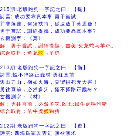
215期:老版跑狗一字記之曰：【提】
詩雲: 成功要靠真本事 勇于嘗試
并非落難，何須扶持，從速放手莫遲疑！
勇于嘗試，謝絕提攜，成功要靠真本事?
玄機測字：《莫》
解：勇于嘗試，謝絕提攜，吉美:兔龙蛇马羊鸡。
综合取肖：兔龙
蛇
马羊鸡
213期:老版跑狗一字記之曰：【衡】
詩雲:慌不择路正蠢材 勇往直前
逃出刀山，衡如火海，莫谓拼死无大害！
勇往直前，必然多灾，慌不择路正蠢材？
玄機測字：《材》
解：勇往直前，必然多灾,凶丑:鼠牛虎猴狗猪。
综合取肖：鼠牛虎
猴
狗猪
212期:老版跑狗一字記之曰：【遊】
詩雲: 四海爲家爱雲进 無欲無求