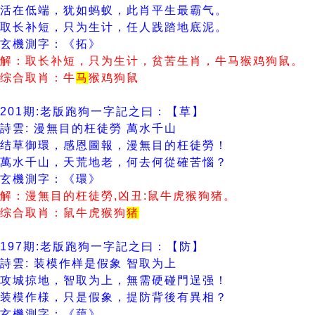
活在低端，犹如蚂蚁，此肖平生最霸气。
取长补短，只为生计，任人践踏地底泥。
玄機測字：《拓》
解：取长补短，只为生计，贫苦生肖，牛马猴鸡狗鼠。
综合取肖：牛
马
猴鸡狗鼠
201期:老版跑狗一字記之曰：【草】
詩雲: 漫無目的枉徒勞 萬水千山
结草御環，感恩圖報，漫無目的枉徒勞！
萬水千山，天荒地老，何去何從確苦惱？
玄機測字：《環》
解：漫無目的枉徒勞,凶丑:鼠牛虎猴狗猪。
综合取肖：鼠牛虎猴狗
猪
197期:老版跑狗一字記之曰：【防】
詩雲: 装模作样是假象 智取为上
攻城掠地，智取为上，無需硬碰門逞强！
装模作様，只是假象，提防背後有異相？
玄機測字：《藹》