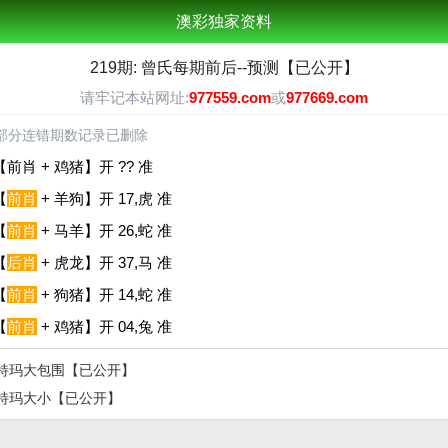
澳彩独家资料
219期: 曾氏每期前后--预测【已公开】
请牢记本站网址:
977559.com
或
977669.com
部分连错期数记录已删除
前肖 + 鸡猪】开 ?? 准
【
前肖
+ 羊狗】开 17,虎 准
【
前肖
+ 马羊】开 26,蛇 准
【
后肖
+ 虎龙】开 37,马 准
【
前肖
+ 狗猪】开 14,蛇 准
【
前肖
+ 鸡猪】开 04,兔 准
每期特玛大包围【已公开】
提供特玛大小【已公开】