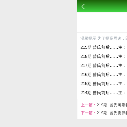
温馨提示:为了提高网速，
219期 曾氏前后……主 :【
218期 曾氏前后……主 :
217期 曾氏前后……主 :
216期 曾氏前后……主 :
215期 曾氏前后……主 :
214期 曾氏前后……主 :
上一篇：
219期: 曾氏
下一篇：
219期: 曾氏