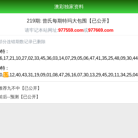
澳彩独家资料
219期: 曾氏每期特玛大包围【已公开】
请牢记本站网址:
977559.com
或
977669.com
部分连错期数记录已删除
特 :
6,17,21,10,27,02,33,45,36,03,14,07,29,05,06,47,41,35,25,48,09,30
特 :
0,
17
,12,40,43,31,19,09,01,08,47,26,16,07,30,13,29,45,20,11,34,25
每期推荐九不中【已公开】
期前后--预测【已公开】