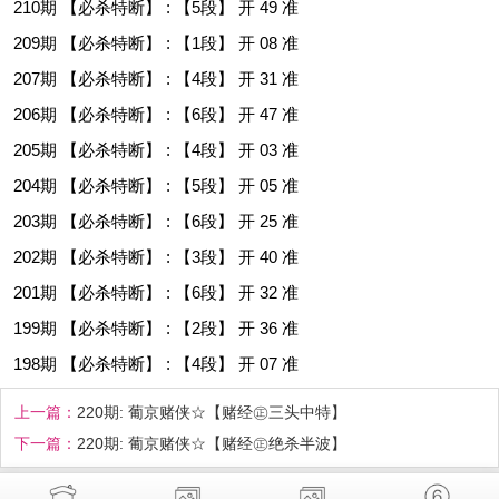
210期 【必杀特断】 : 【5段】 开 49 准
209期 【必杀特断】 : 【1段】 开 08 准
207期 【必杀特断】 : 【4段】 开 31 准
206期 【必杀特断】 : 【6段】 开 47 准
205期 【必杀特断】 : 【4段】 开 03 准
204期 【必杀特断】 : 【5段】 开 05 准
203期 【必杀特断】 : 【6段】 开 25 准
202期 【必杀特断】 : 【3段】 开 40 准
201期 【必杀特断】 : 【6段】 开 32 准
199期 【必杀特断】 : 【2段】 开 36 准
198期 【必杀特断】 : 【4段】 开 07 准
上一篇：
220期: 葡京赌侠☆【赌经㊣三头中特】
下一篇：
220期: 葡京赌侠☆【赌经㊣绝杀半波】